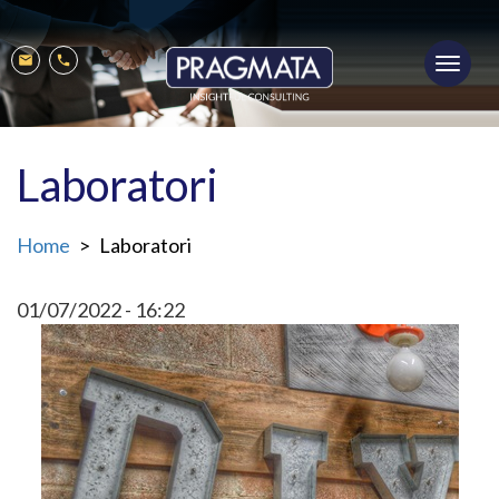
Salta
al
Toggl
contenuto
Mobile
Mail
Phone
navig
principale
menu
Laboratori
Home
Laboratori
01/07/2022 - 16:22