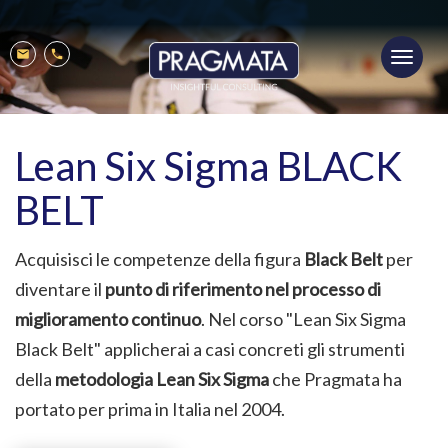
Salta
al
Toggl
contenuto
Mobile
Mail
Phone
navig
principale
menu
Lean Six Sigma BLACK
BELT
Acquisisci le competenze della figura
Black Belt
per
diventare il
punto di riferimento nel processo di
miglioramento continuo
. Nel corso "Lean Six Sigma
Black Belt" applicherai a casi concreti gli strumenti
della
metodologia Lean Six Sigma
che Pragmata ha
portato per prima in Italia nel 2004.