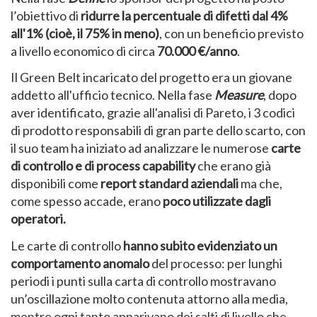
l’obiettivo di
ridurre la percentuale di difetti dal 4%
all'1% (cioè, il 75% in meno)
, con un beneficio previsto
a livello economico di circa
70.000 €/anno
.
Il Green Belt incaricato del progetto era un giovane
addetto all'ufficio tecnico. Nella fase
Measure
, dopo
aver identificato, grazie all'analisi di Pareto, i 3 codici
di prodotto responsabili di gran parte dello scarto, con
il suo team ha iniziato ad analizzare le numerose
carte
di controllo e di process capability
che erano già
disponibili come
report standard aziendali
ma che,
come spesso accade, erano
poco utilizzate dagli
operatori.
Le carte di controllo
hanno subito evidenziato un
comportamento anomalo
del processo: per lunghi
periodi i punti sulla carta di controllo mostravano
un’oscillazione molto contenuta attorno alla media,
mentre ogni tanto apparivano dei salti di livello che