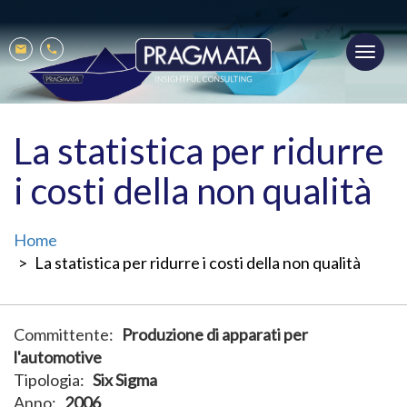
Salta
al
Toggl
contenuto
Mobile
Mail
Phone
navig
principale
menu
La statistica per ridurre
i costi della non qualità
Home
La statistica per ridurre i costi della non qualità
Committente
Produzione di apparati per
l'automotive
Tipologia
Six Sigma
Anno
2006