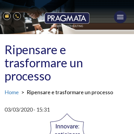
Salta
al
Toggl
contenuto
Mobile
Mail
Phone
navig
principale
menu
Ripensare e
trasformare un
processo
Home
Ripensare e trasformare un processo
03/03/2020 - 15:31