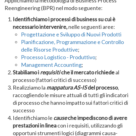
Applichiamo la metodologia di Business Process
Reengineering (BPR) nel modo seguente:
Identifichiamo i processi di business su cui è
necessario intervenire,
nelle seguenti aree:
Progettazione e Sviluppo di Nuovi Prodotti
Pianificazione, Programmazione e Controllo
delle Risorse Produttive
;
Processo Logistico - Produttivo
;
Management Accounting
;
Stabiliamo i
requisiti
che il mercato richiede
al
processo (fattori critici di successo)
Realizziamo la
mappatura AS-IS
del processo
,
raccogliendo le misure attuali di tutti gli indicatori
di processo che hanno impatto sui fattori critici di
successo
Identifichiamo le
cause
che impediscono di avere
prestazioni in linea
con i requisiti, utilizzando gli
opportuni strumenti logici (diagrammi causa-