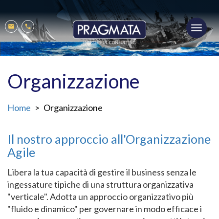
Salta
al
Toggl
contenuto
Mobile
Mail
Phone
navig
principale
menu
Organizzazione
Home
Organizzazione
Il nostro approccio all'Organizzazione
Agile
Libera la tua capacità di gestire il business senza le
ingessature tipiche di una struttura organizzativa
"verticale". Adotta un approccio organizzativo più
"fluido e dinamico" per governare in modo efficace i