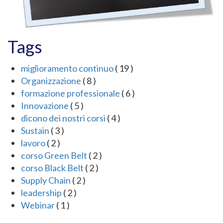
Tags
miglioramento continuo
( 19 )
Organizzazione
( 8 )
formazione professionale
( 6 )
Innovazione
( 5 )
dicono dei nostri corsi
( 4 )
Sustain
( 3 )
lavoro
( 2 )
corso Green Belt
( 2 )
corso Black Belt
( 2 )
Supply Chain
( 2 )
leadership
( 2 )
Webinar
( 1 )