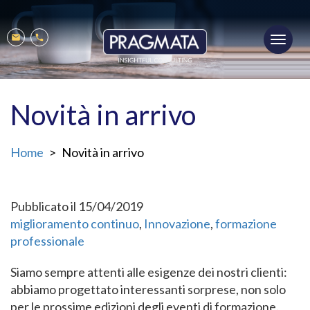
Salta
al
Toggl
contenuto
Mobile
Mail
Phone
navig
principale
menu
Novità in arrivo
Home
Novità in arrivo
Pubblicato il 15/04/2019
miglioramento continuo
Innovazione
formazione
professionale
Siamo sempre attenti alle esigenze dei nostri clienti:
abbiamo progettato interessanti sorprese, non solo
per le prossime edizioni degli eventi di formazione.