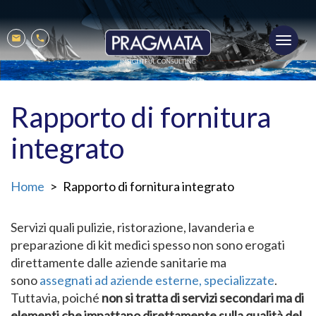
Salta
al
Toggl
contenuto
Mobile
Mail
Phone
navig
principale
menu
Rapporto di fornitura
integrato
Home
Rapporto di fornitura integrato
Servizi quali pulizie, ristorazione, lavanderia e
preparazione di kit medici spesso non sono erogati
direttamente dalle aziende sanitarie ma
sono
assegnati ad aziende esterne, specializzate
.
Tuttavia, poiché
non si tratta di servizi secondari ma di
elementi che impattano direttamente sulla qualità del